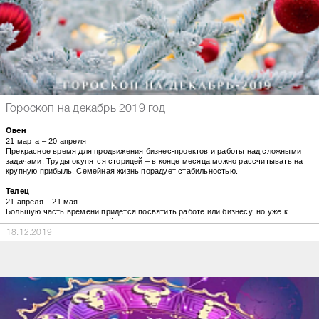
Гороскоп на декабрь 2019 год
Овен
21 марта – 20 апреля
Прекрасное время для продвижения бизнес-проектов и работы над сложными
задачами. Труды окупятся сторицей – в конце месяца можно рассчитывать на
крупную прибыль. Семейная жизнь порадует стабильностью.
Телец
21 апреля – 21 мая
Большую часть времени придется посвятить работе или бизнесу, но уже к
середине декабря жизнь войдет в более спокойное русло. Одиноким Тельцам
звезды обещают романтическое приключение.
18.12.2019
Близнец
22 мая – 21 июня
Звезды сулят неожиданные перемены как на профессиональном
поприще, так и в личной жизни. Близнецов ожидают перспективные
предложения, возможна смена работы и значительное увеличение доходов.
Рак