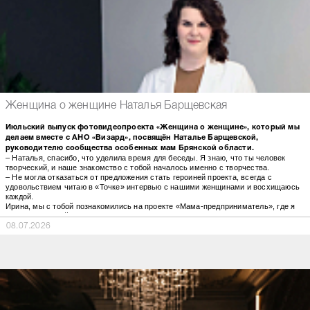
Женщина о женщине Наталья Барщевская
Июльский выпуск фотовидеопроекта «Женщина о женщине», который мы
делаем вместе с АНО «Визард», посвящён Наталье Барщевской,
руководителю сообщества особенных мам Брянской области.
– Наталья, спасибо, что уделила время для беседы. Я знаю, что ты человек
творческий, и наше знакомство с тобой началось именно с творчества.
– Не могла отказаться от предложения стать героиней проекта, всегда с
удовольствием читаю в «Точке» интервью с нашими женщинами и восхищаюсь
каждой.
Ирина, мы с тобой познакомились на проекте «Мама-предприниматель», где я
была участницей, а ты учила нас публичным выступлениям. Я тогда
представляла свою мастерскую необычных свечей. Творчество – это мой
08.07.2026
ресурс, возможность самовыразиться. Сейчас изготовление свечей – это не про
бизнес, это про хобби. Я хочу дарить их близким, родным, чтобы они, зажигая
свечу, чувствовали любовь, тепло и счастье.
– У тебя это получается. Та свеча, которую ты подарила мне, именно так
действовала. От горящей свечи исходила такая положительная энергия, что не
хотелось её задувать.
– Я очень рада, что угадала с подарком и, главное, смогла вызвать
положительные эмоции.