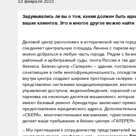
13 февраля 2023
Задумывались ли вы о том, каким должен быть ид
ваших клиентов. Это и многое другое можно найти 
Деловой центр расположен в исторической части горо
соединяет центральную площадь Ленина с парком-музе
можно добраться в любую часть города. Рядом с бизн
районный и арбитражный суды, почта России и так да
бизнеса. Бизнес-центр «Галерея» – здание, построенн
сочетающее в себе многофункциональность, соседств
внутри центра создают широкие просторные галереи, 
представлено системами кондиционирования, вентиля
управления доступом, видеонаблюдения, охранной си
парковка на несколько десятков машиномест, которы
имеют базовый ремонт. Арендаторы заключают прямой
предоставление юридического адреса. Дополнительна
«СБЕРА», многочисленными магазинами, туристически
делает ваше пребывание в бизнес-центре «ГАЛЕРЕЯ»
– Мы приглашаем к сотрудничеству представителей ма
ценят свое время, комфорт и уют, – резюмировала