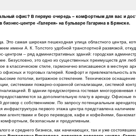
еальный офис? В первую очередь – комфортным для вас и дос
в бизнес-центре «Галерея» на бульваре Гагарина в Брянске.
да. Это самая широкая пешеходная улица областного центра, ко
ем имени А. К. Толстого удобной транспортной развязкой, откуд
ес-центром – ряд административных зданий: городская админист
лее. Безусловно, это одно из существенных преимуществ для люб
ое в классическом стиле, гармонично вписавшееся в местную арх
о офисных и торговых галерей. Комфорт и привлекательность а
высокие потолки, витражное остекление. Техническое оснащение
ции, системами пожарно-охранной сигнализации, системой конт
гнализацией. В здании предусмотрена гостевая многоуровневая 
е предоставляются за дополнительную плату в аренду. Офисные
 договор с собственником. По запросу потенциальным арендат
я инфраструктура первого этажа центра представлена наличием
ми агентствами и бюро переводов, кафе и кофейнями, банкомат
 комфортным, безопасным и продуктивным.
лого и среднего бизнеса, как начинающих, так и уже состоявших