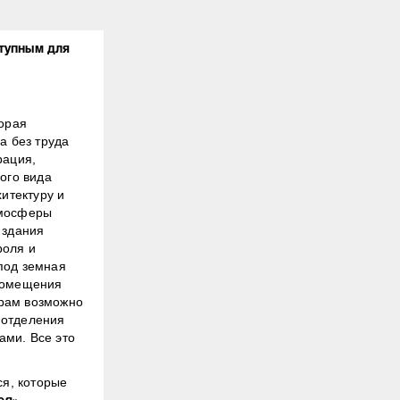
тупным для
торая
а без труда
рация,
ого вида
итектуру и
тмосферы
 здания
роля и
под земная
 помещения
орам возможно
 отделения
ами. Все это
ся, которые