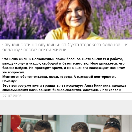
Случайности не случайны: от бухгалтерского баланса – к
балансу человеческой жизни
Что наша жизнь? Бесконечный поиск баланса. В отношениях и работе,
между «хочу» и «надо», свободой и безопасностью. Иногда кажется, что
баланс найден. Но проходит время, и жизнь снова возвращает нас к тем
же вопросам.
Меняются обстоятельства, люди, города. А сценарий повторяется.
Почему?
Этот вопрос уже почти тридцать лет исследует Алла Никитина, кандидат
экономических наук, доцент, бизнес-аналитик, системный психолог и
танцевально-двигательный терапевт.
27.07.2026
На первый взгляд, профессии не связаны. Но сама Алла уверена: всю жизнь она
изучает одно – живые системы.
«По первому образованию я бухгалтер, – говорит она. – Многие думают, что это
про цифры. На самом деле – про связи. Чтобы понять баланс, нужно понять, как
устроена вся система бизнеса. Потом статистика: видеть закономерности там,
где большинство замечает лишь отдельные события. Сегодня я на кафедре
компьютерных технологий и систем. А последние годы работаю с
человеческими системами – семьями, командами, организациями.
Исследовательский интерес последовательно вёл меня от бухгалтерского