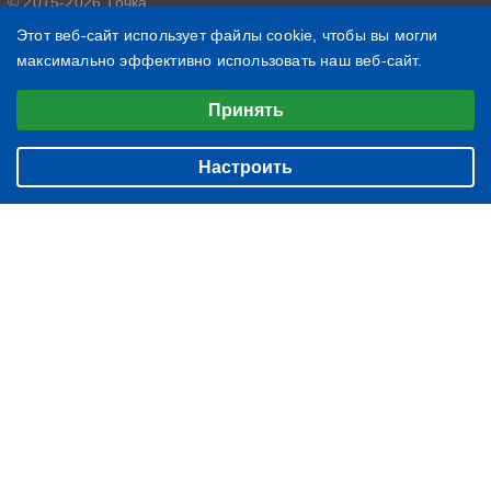
© 2015-2026 Точка
Политика конфиденциальности
Этот веб-сайт использует файлы cookie, чтобы вы могли
максимально эффективно использовать наш веб-сайт.
6010
2525
Выберите настройки cookie
1431
Принять
Минимальные
БИЗНЕС
О нас
Аналитические/Функциональные
ЖИЗНЬ
Настроить
Контакты
ЧТЕНИЕ
Редакция
ВЕЩИ
Подписка
ФОТОГРАФИИ
Архив
БЛОГ
ИМЕНИННИКИ
НОВОСТИ КОМПАНИЙ