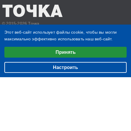
ТОЧКА
© 2015-2026 Точка
Политика конфиденциальности
Этот веб-сайт использует файлы cookie, чтобы вы могли
максимально эффективно использовать наш веб-сайт.
1807
759
Выберите настройки cookie
430
Принять
Минимальные
БИЗНЕС
О нас
Аналитические/Функциональные
ЖИЗНЬ
Настроить
Контакты
ЧТЕНИЕ
Редакция
ВЕЩИ
Подписка
ФОТОГРАФИИ
Архив
БЛОГ
ИМЕНИННИКИ
НОВОСТИ КОМПАНИЙ