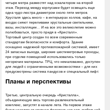
четыре метра разместят над эскалатором на второй
этаж. Переход между корпусами будет освещать еще
одна чудо-люстра диаметром около пяти метров.
Хрусталя здесь много – в интерьерах холлов, кафе, на
входах сияют переливами хрустальные светильники,
вазы, инсталляции… И на все это великолепие можно
полюбоваться, просто придя в «Кристалл».
Торговый центр создан по всем современным
стандартам безопасности и комфорта. Здание
оснащено надежной противопожарной системой, имеет
24 запасных выхода, широкие шестиметровые проходы,
при отделке помещений использовались только
негорючие материалы. ТРЦ, что немаловажно, доступен
для людей с ограниченными возможностями – для них
предусмотрены система пандусов и специальный лифт.
Планы и перспективы
Третью, центральную очередь «Кристалла»,
объединяющую весь торгово-развлекательный
комплекс, запустят в начале лета. На первом этаже
будут находиться крупная федеральная сеть мобильной