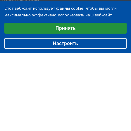
Политика конфиденциальности
Этот веб-сайт использует файлы cookie, чтобы вы могли
максимально эффективно использовать наш веб-сайт.
3455
1452
Выберите настройки cookie
823
Принять
Минимальные
БИЗНЕС
О нас
Аналитические/Функциональные
ЖИЗНЬ
Настроить
Контакты
ЧТЕНИЕ
Редакция
ВЕЩИ
Подписка
ФОТОГРАФИИ
Архив
БЛОГ
ИМЕНИННИКИ
НОВОСТИ КОМПАНИЙ