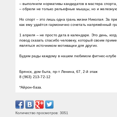
– выполнили нормативы кандидатов в мастера спорта,⁣
– обрели не только рельефные мышцы, но и железную 
⁣⁣⠀
Но спорт – это лишь одна грань жизни Николая. За п
как ему удаётся гармонично сочетать напряжённый гр
⁣⁣⠀
1 апреля – не просто дата в календаре. Это день, ко
повод сказать спасибо человеку, который своим прим
являться источником мотивации для других.⁣⁣⠀
⁣⁣⠀
Будем рады каждому в нашем любимом фитнес-клубе Ir
⁣⁣⠀
⁣⁣⠀
Брянск, дом быта, пр-т Ленина, 67, 2-й этаж ⁣⁣
8 (963) 213-72-12⁣
*Айрон-база.⁣⠀
Количество просмотров:
3051