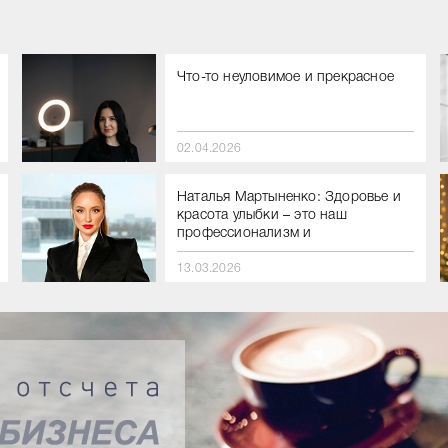
Что-то неуловимое и прекрасное
02.04.2026
Наталья Мартыненко: Здоровье и
красота улыбки – это наш
профессионализм и
технологические инновации
13.03.2026