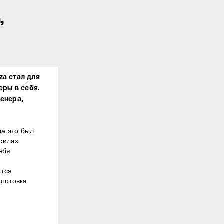
,
za стал для
еры в себя.
енера,
да это был
силах.
бя.⁣⁣⠀
ется
дготовка