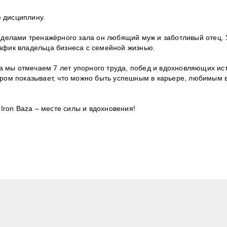
⁣⠀
дисциплину.⁣⁣⠀
ределами тренажёрного зала он любящий муж и заботливый отец. 
афик владельца бизнеса с семейной жизнью.⁣⁣⠀
гда мы отмечаем 7 лет упорного труда, побед и вдохновляющих ис
ером показывает, что можно быть успешным в карьере, любимым 
on Baza – месте силы и вдохновения!⁣⁣⠀