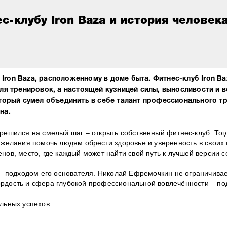
с-клубу Iron Baza и история человека
 Iron Baza, расположенному в доме быта. Фитнес-клуб Iron Ba
я тренировок, а настоящей кузницей силы, выносливости и в
торый сумел объединить в себе талант профессионального тр
а.⁣⁣⠀
 решился на смелый шаг – открыть собственный фитнес-клуб. Тог
 желания помочь людям обрести здоровье и уверенность в своих 
ов, место, где каждый может найти свой путь к лучшей версии се
о – подходом его основателя. Николай Ефремочкин не ограничива
ордость и сфера глубокой профессиональной вовлечённости – по
ьных успехов:⁣⁣⠀