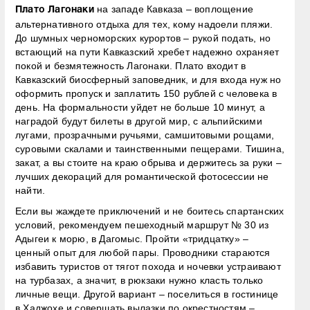
на западе Кавказа – воплощение
Плато Лагонаки
альтернативного отдыха для тех, кому надоели пляжи.
До шумных черноморских курортов – рукой подать, но
встающий на пути Кавказский хребет надежно охраняет
покой и безмятежность Лагонаки. Плато входит в
Кавказский биосферный заповедник, и для входа нуж но
оформить пропуск и заплатить 150 рублей с человека в
день. На формальности уйдет не больше 10 минут, а
наградой будут билеты в другой мир, с альпийскими
лугами, прозрачными ручьями, самшитовыми рощами,
суровыми скалами и таинственными пещерами. Тишина,
закат, а вы стоите на краю обрыва и держитесь за руки –
лучших декораций для романтической фотосессии не
найти.
Если вы жаждете приключений и не боитесь спартанских
условий, рекомендуем пешеходный маршрут № 30 из
Адыгеи к морю, в Дагомыс. Пройти «тридцатку» –
ценный опыт для любой пары. Проводники стараются
избавить туристов от тягот похода и ночевки устраивают
на турбазах, а значит, в рюкзаки нужно класть только
личные вещи. Другой вариант – поселиться в гостинице
в Хаджохе и совершать вылазки по окрестностям –