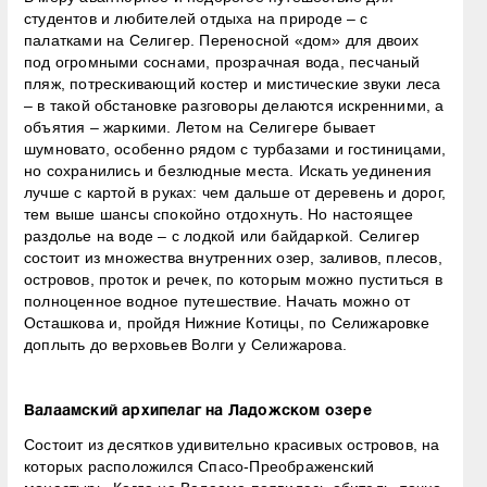
студентов и любителей отдыха на природе – с
палатками на Селигер. Переносной «дом» для двоих
под огромными соснами, прозрачная вода, песчаный
пляж, потрескивающий костер и мистические звуки леса
– в такой обстановке разговоры делаются искренними, а
объятия – жаркими. Летом на Селигере бывает
шумновато, особенно рядом с турбазами и гостиницами,
но сохранились и безлюдные места. Искать уединения
лучше с картой в руках: чем дальше от деревень и дорог,
тем выше шансы спокойно отдохнуть. Но настоящее
раздолье на воде – с лодкой или байдаркой. Селигер
состоит из множества внутренних озер, заливов, плесов,
островов, проток и речек, по которым можно пуститься в
полноценное водное путешествие. Начать можно от
Осташкова и, пройдя Нижние Котицы, по Селижаровке
доплыть до верховьев Волги у Селижарова.
Валаамский архипелаг на Ладожском озере
Состоит из десятков удивительно красивых островов, на
которых расположился Спасо-Преображенский