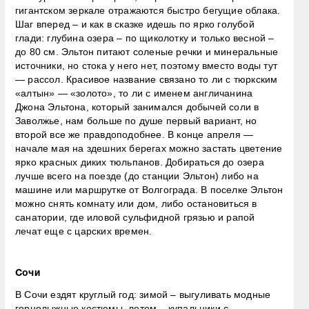
гигантском зеркале отражаются быстро бегущие облака.
Шаг вперед – и как в сказке идешь по ярко голубой
глади: глубина озера – по щиколотку и только весной –
до 80 см. Эльтон питают соленые речки и минеральные
источники, но стока у него нет, поэтому вместо воды тут
— рассол. Красивое название связано то ли с тюркским
«алтын» — «золото», то ли с именем англичанина
Джона Эльтона, который занимался добычей соли в
Заволжье, нам больше по душе первый вариант, но
второй все же правдоподобнее. В конце апреля —
начале мая на здешних берегах можно застать цветение
ярко красных диких тюльпанов. Добираться до озера
лучше всего на поезде (до станции Эльтон) либо на
машине или маршрутке от Волгограда. В поселке Эльтон
можно снять комнату или дом, либо остановиться в
санатории, где иловой сульфидной грязью и рапой
лечат еще с царских времен.
Сочи
В Сочи ездят круглый год: зимой – выгуливать модные
горнолыжные костюмы, летом – купальники с