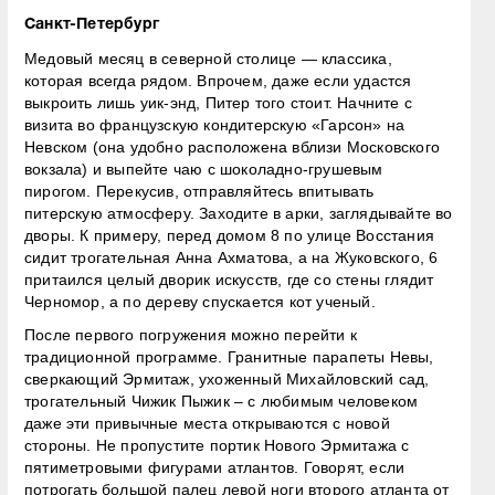
Санкт-Петербург
Медовый месяц в северной столице — классика,
которая всегда рядом. Впрочем, даже если удастся
выкроить лишь уик-энд, Питер того стоит. Начните с
визита во французскую кондитерскую «Гарсон» на
Невском (она удобно расположена вблизи Московского
вокзала) и выпейте чаю с шоколадно-грушевым
пирогом. Перекусив, отправляйтесь впитывать
питерскую атмосферу. Заходите в арки, заглядывайте во
дворы. К примеру, перед домом 8 по улице Восстания
сидит трогательная Анна Ахматова, а на Жуковского, 6
притаился целый дворик искусств, где со стены глядит
Черномор, а по дереву спускается кот ученый.
После первого погружения можно перейти к
традиционной программе. Гранитные парапеты Невы,
сверкающий Эрмитаж, ухоженный Михайловский сад,
трогательный Чижик Пыжик – с любимым человеком
даже эти привычные места открываются с новой
стороны. Не пропустите портик Нового Эрмитажа с
пятиметровыми фигурами атлантов. Говорят, если
потрогать большой палец левой ноги второго атланта от