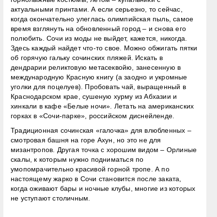
актуальными принтами. А если серьезно, то сейчас,
когда окончательно улеглась олимпийская пыль, самое
время взглянуть на обновленный город – и снова его
полюбить. Сочи из моды не выйдет, кажется, никогда.
Здесь каждый найдет что-то свое. Можно обжигать пятки
об горячую гальку сочинских пляжей. Искать в
дендрарии реликтовую метасеквойю, занесенную в
международную Красную книгу (а заодно и укромные
уголки для поцелуев). Пробовать чай, выращенный в
Краснодарском крае, сушеную хурму из Абхазии и
хинкали в кафе «Белые ночи». Летать на американских
горках в «Сочи-парке», российском диснейленде.
Традиционная сочинская «галочка» для влюбленных –
смотровая башня на горе Ахун, но это не для
мизантропов. Другая точка с хорошим видом – Орлиные
скалы, к которым нужно подниматься по
умопомрачительно красивой горной тропе. А по
настоящему жарко в Сочи становится после заката,
когда оживают бары и ночные клубы, многие из которых
не уступают столичным.