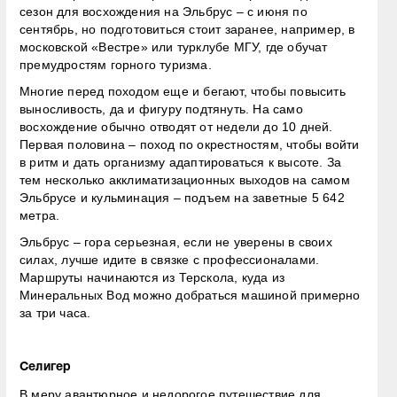
сезон для восхождения на Эльбрус – с июня по
сентябрь, но подготовиться стоит заранее, например, в
московской «Вестре» или турклубе МГУ, где обучат
премудростям горного туризма.
Многие перед походом еще и бегают, чтобы повысить
выносливость, да и фигуру подтянуть. На само
восхождение обычно отводят от недели до 10 дней.
Первая половина – поход по окрестностям, чтобы войти
в ритм и дать организму адаптироваться к высоте. За
тем несколько акклиматизационных выходов на самом
Эльбрусе и кульминация – подъем на заветные 5 642
метра.
Эльбрус – гора серьезная, если не уверены в своих
силах, лучше идите в связке с профессионалами.
Маршруты начинаются из Терскола, куда из
Минеральных Вод можно добраться машиной примерно
за три часа.
Селигер
В меру авантюрное и недорогое путешествие для