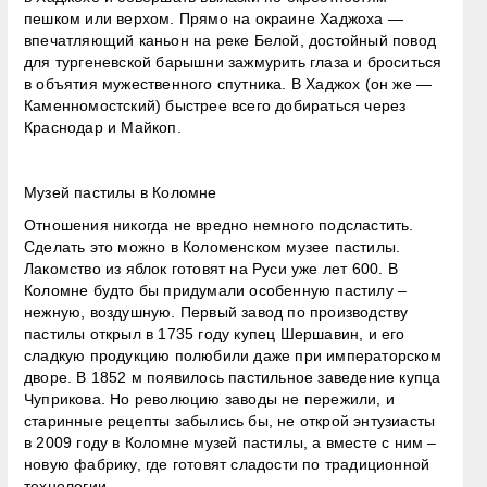
пешком или верхом. Прямо на окраине Хаджоха —
впечатляющий каньон на реке Белой, достойный повод
для тургеневской барышни зажмурить глаза и броситься
в объятия мужественного спутника. В Хаджох (он же —
Каменномостский) быстрее всего добираться через
Краснодар и Майкоп.
Музей пастилы в Коломне
Отношения никогда не вредно немного подсластить.
Сделать это можно в Коломенском музее пастилы.
Лакомство из яблок готовят на Руси уже лет 600. В
Коломне будто бы придумали особенную пастилу –
нежную, воздушную. Первый завод по производству
пастилы открыл в 1735 году купец Шершавин, и его
сладкую продукцию полюбили даже при императорском
дворе. В 1852 м появилось пастильное заведение купца
Чуприкова. Но революцию заводы не пережили, и
старинные рецепты забылись бы, не открой энтузиасты
в 2009 году в Коломне музей пастилы, а вместе с ним –
новую фабрику, где готовят сладости по традиционной
технологии.