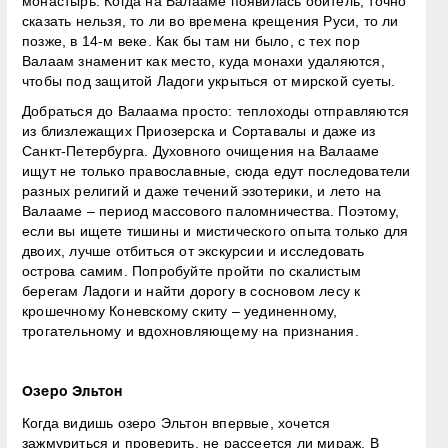
монастырь. Когда на Валааме появилась обитель, точно
сказать нельзя, то ли во времена крещения Руси, то ли
позже, в 14-м веке. Как бы там ни было, с тех пор
Валаам знаменит как место, куда монахи удаляются,
чтобы под защитой Ладоги укрыться от мирской суеты.
Добраться до Валаама просто: теплоходы отправляются
из близлежащих Приозерска и Сортавалы и даже из
Санкт-Петербурга. Духовного очищения на Валааме
ищут не только православные, сюда едут последователи
разных религий и даже течений эзотерики, и лето на
Валааме – период массового паломничества. Поэтому,
если вы ищете тишины и мистического опыта только для
двоих, лучше отбиться от экскурсии и исследовать
острова самим. Попробуйте пройти по скалистым
берегам Ладоги и найти дорогу в сосновом лесу к
крошечному Коневскому скиту – уединенному,
трогательному и вдохновляющему на признания.
Озеро Эльтон
Когда видишь озеро Эльтон впервые, хочется
зажмуриться и проверить, не рассеется ли мираж. В