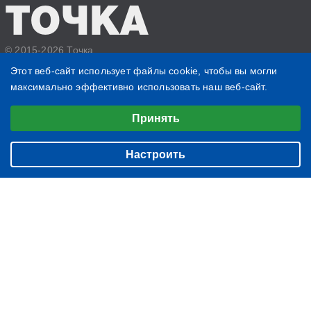
ТОЧКА
© 2015-2026 Точка
Политика конфиденциальности
Этот веб-сайт использует файлы cookie, чтобы вы могли
максимально эффективно использовать наш веб-сайт.
6100
2563
Выберите настройки cookie
1452
Принять
Минимальные
БИЗНЕС
О нас
Аналитические/Функциональные
ЖИЗНЬ
Настроить
Контакты
ЧТЕНИЕ
Редакция
ВЕЩИ
Подписка
ФОТОГРАФИИ
Архив
БЛОГ
ИМЕНИННИКИ
НОВОСТИ КОМПАНИЙ