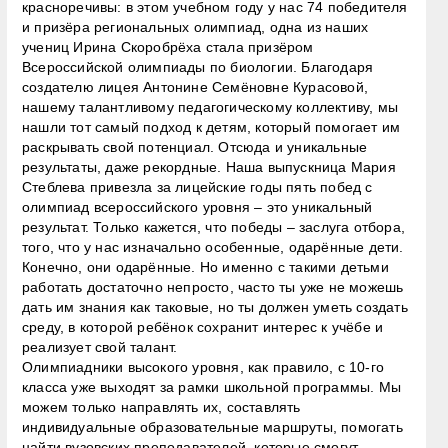
красноречивы: в этом учебном году у нас 74 победителя
и призёра региональных олимпиад, одна из наших
учениц Ирина Скоробрёха стала призёром
Всероссийской олимпиады по биологии. Благодаря
создателю лицея Антонине Семёновне Курасовой,
нашему талантливому педагогическому коллективу, мы
нашли тот самый подход к детям, который помогает им
раскрывать свой потенциал. Отсюда и уникальные
результаты, даже рекордные. Наша выпускница Мария
Стеблева привезла за лицейские годы пять побед с
олимпиад всероссийского уровня – это уникальный
результат. Только кажется, что победы – заслуга отбора,
того, что у нас изначально особенные, одарённые дети.
Конечно, они одарённые. Но именно с такими детьми
работать достаточно непросто, часто ты уже не можешь
дать им знания как таковые, но ты должен уметь создать
среду, в которой ребёнок сохранит интерес к учёбе и
реализует свой талант.
Олимпиадники высокого уровня, как правило, с 10-го
класса уже выходят за рамки школьной программы. Мы
можем только направлять их, составлять
индивидуальные образовательные маршруты, помогать
найти вузовских преподавателей, которые смогут