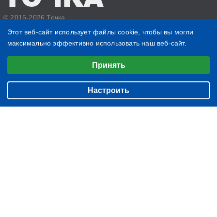
© 2015-2026 Точка
Политика конфиденциальности
Этот веб-сайт использует файлы cookie, чтобы вы могли
максимально эффективно использовать наш веб-сайт.
1630
685
Выберите настройки cookie
388
Принять
Минимальные
БИЗНЕС
О нас
Аналитические/Функциональные
ЖИЗНЬ
Настроить
Контакты
ЧТЕНИЕ
Редакция
ВЕЩИ
Подписка
ФОТОГРАФИИ
Архив
БЛОГ
ИМЕНИННИКИ
НОВОСТИ КОМПАНИЙ