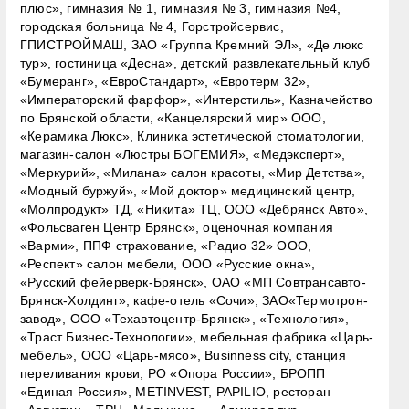
плюс», гимназия № 1, гимназия № 3, гимназия №4,
городская больница № 4, Горстройсервис,
ГПИСТРОЙМАШ, ЗАО «Группа Кремний ЭЛ», «Де люкс
тур», гостиница «Десна», детский развлекательный клуб
«Бумеранг», «ЕвроСтандарт», «Евротерм 32»,
«Императорский фарфор», «Интерстиль», Казначейство
по Брянской области, «Канцелярский мир» ООО,
«Керамика Люкс», Клиника эстетической стоматологии,
магазин-салон «Люстры БОГЕМИЯ», «Медэксперт»,
«Меркурий», «Милана» салон красоты, «Мир Детства»,
«Модный буржуй», «Мой доктор» медицинский центр,
«Молпродукт» ТД, «Никита» ТЦ, ООО «Дебрянск Авто»,
«Фольсваген Центр Брянск», оценочная компания
«Варми», ППФ страхование, «Радио 32» ООО,
«Респект» салон мебели, ООО «Русские окна»,
«Русский фейерверк-Брянск», ОАО «МП Совтрансавто-
Брянск-Холдинг», кафе-отель «Сочи», ЗАО«Термотрон-
завод», ООО «Техавтоцентр-Брянск», «Технология»,
«Траст Бизнес-Технологии», мебельная фабрика «Царь-
мебель», ООО «Царь-мясо», Businness city, станция
переливания крови, РО «Опора России», БРОПП
«Единая Россия», METINVEST, PAPILIO, ресторан