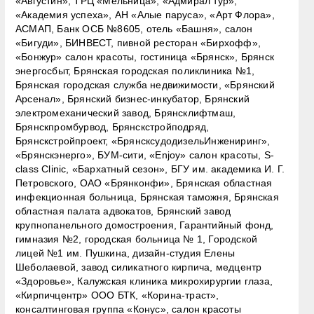
«Августин», ТРЦ «Мельница», «Адмирал тур»,
«Академия успеха», АН «Алые паруса», «Арт Флора»,
АСМАП, Банк ОСБ №8605, отель «Башня», салон
«Бигуди», БИНВЕСТ, пивной ресторан «Бирхофф»,
«Бонжур» салон красоты, гостиница «Брянск», Брянск
энергосбыт, Брянская городская поликлиника №1,
Брянская городская служба недвижимости, «Брянский
Арсенал», Брянский бизнес-инкубатор, Брянский
электромеханический завод, Брянсклифтмаш,
Брянскпромбурвод, Брянскстройподряд,
Брянскстройпроект, «БрянсксудодизельИнжениринг»,
«Брянскэнерго», БУМ-сити, «Enjoy» салон красоты, S-
class Clinic, «Бархатный сезон», БГУ им. академика И. Г.
Петровского, ОАО «Брянконфи», Брянская областная
инфекционная больница, Брянская таможня, Брянская
областная палата адвокатов, Брянский завод
крупнопанельного домостроения, Гарантийный фонд,
гимназия №2, городская больница № 1, Городской
лицей №1 им. Пушкина, дизайн-студия Елены
Шеболаевой, завод силикатного кирпича, медцентр
«Здоровье», Калужская клиника микрохирургии глаза,
«Кирпичцентр» ООО БТК, «Корина-траст»,
консалтинговая группа «Конус», салон красоты