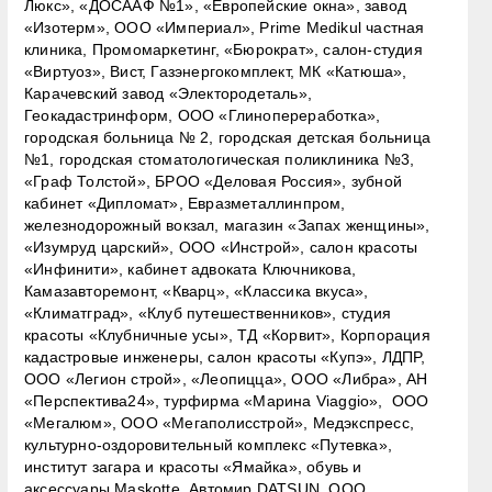
Люкс», «ДОСААФ №1», «Европейские окна», завод
«Изотерм», ООО «Империал», Prime Medikul частная
клиника, Промомаркетинг, «Бюрократ», салон-студия
«Виртуоз», Вист, Газэнергокомплект, МК «Катюша»,
Карачевский завод «Электородеталь»,
Геокадастринформ, ООО «Глинопереработка»,
городская больница № 2, городская детская больница
№1, городская стоматологическая поликлиника №3,
«Граф Толстой», БРОО «Деловая Россия», зубной
кабинет «Дипломат», Евразметаллинпром,
железнодорожный вокзал, магазин «Запах женщины»,
«Изумруд царский», ООО «Инстрой», салон красоты
«Инфинити», кабинет адвоката Ключникова,
Камазавторемонт, «Кварц», «Классика вкуса»,
«Климатград», «Клуб путешественников», студия
красоты «Клубничные усы», ТД «Корвит», Корпорация
кадастровые инженеры, салон красоты «Купэ», ЛДПР,
ООО «Легион строй», «Леопицца», ООО «Либра», АН
«Перспектива24», турфирма «Марина Viaggio», ООО
«Мегалюм», ООО «Мегаполисстрой», Медэкспресс,
культурно-оздоровительный комплекс «Путевка»,
институт загара и красоты «Ямайка», обувь и
аксессуары Maskotte, Автомир DATSUN, ООО