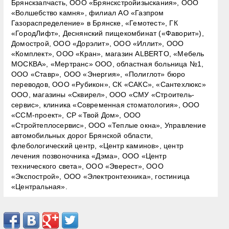
Брянскзапчасть, ООО «Брянскстройизыскания», ООО
«Волшебство камня», филиал АО «Газпром
Газораспределение» в Брянске, «Гемотест», ГК
«ГородЛифт», Деснянский пищекомбинат («Фаворит»),
Домострой, ООО «Дорэлит», ООО «Иллит», ООО
«Комплект», ООО «Кран», магазин ALBERTO, «Мебель
МОСКВА», «Мертранс» ООО, областная больница №1,
ООО «Ставр», ООО «Энергия», «Полиглот» бюро
переводов, ООО «Рубикон», СК «САКС», «Сантехлюкс»
ООО, магазины «Сквирел», ООО «СМУ «Строитель-
сервис», клиника «Современная стоматология», ООО
«ССМ-проект», СР «Твой Дом», ООО
«Стройтеплосервис», ООО «Теплые окна», Управление
автомобильных дорог Брянской области,
флебологический центр, «Центр каминов», центр
лечения позвоночника «Дэма», ООО «Центр
технического света», ООО «Эверест», ООО
«Экспострой», ООО «Электронтехника», гостиница
«Центральная».