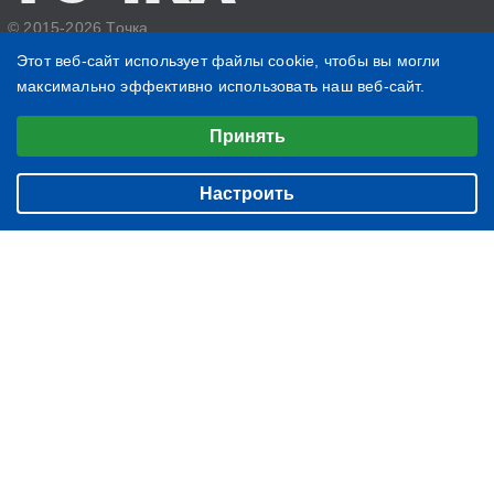
© 2015-2026 Точка
Политика конфиденциальности
Этот веб-сайт использует файлы cookie, чтобы вы могли
максимально эффективно использовать наш веб-сайт.
844
355
Выберите настройки cookie
201
Принять
Минимальные
БИЗНЕС
О нас
Аналитические/Функциональные
ЖИЗНЬ
Настроить
Контакты
ЧТЕНИЕ
Редакция
ВЕЩИ
Подписка
ФОТОГРАФИИ
Архив
БЛОГ
ИМЕНИННИКИ
НОВОСТИ КОМПАНИЙ