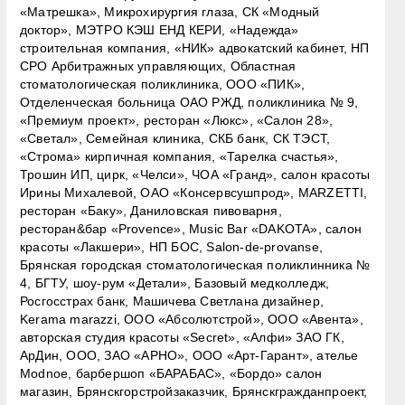
«Матрешка», Микрохирургия глаза, СК «Модный
доктор», МЭТРО КЭШ ЕНД КЕРИ, «Надежда»
строительная компания, «НИК» адвокатский кабинет, НП
СРО Арбитражных управляющих, Областная
стоматологическая поликлиника, ООО «ПИК»,
Отделенческая больница ОАО РЖД, поликлиника № 9,
«Премиум проект», ресторан «Люкс», «Салон 28»,
«Светал», Семейная клиника, СКБ банк, СК ТЭСТ,
«Строма» кирпичная компания, «Тарелка счастья»,
Трошин ИП, цирк, «Челси», ЧОА «Гранд», салон красоты
Ирины Михалевой, ОАО «Консервсушпрод», MARZETTI,
ресторан «Баку», Даниловская пивоварня,
ресторан&бар «Provence», Music Bar «DAKOTA», салон
красоты «Лакшери», НП БОС, Salon-de-provanse,
Брянская городская стоматологическая поликлинника №
4, БГТУ, шоу-рум «Детали», Базовый медколледж,
Росгосстрах банк, Машичева Светлана дизайнер,
Kerama marazzi, ООО «Абсолютстрой», ООО «Авента»,
авторская студия красоты «Secret», «Алфи» ЗАО ГК,
АрДин, ООО, ЗАО «АРНО», ООО «Арт-Гарант», ателье
Моdnoe, барбершоп «БАРАБАС», «Бордо» салон
магазин, Брянскгорстройзаказчик, Брянскгражданпроект,