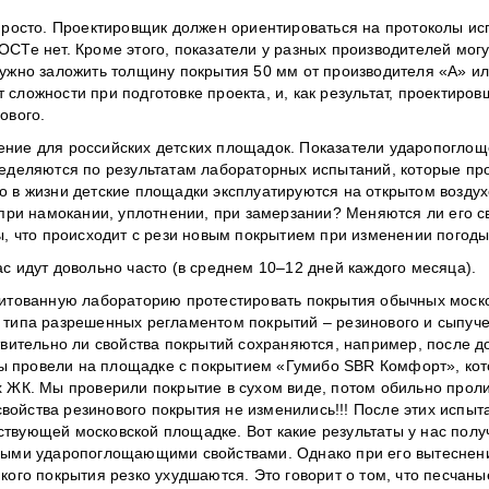
 просто. Проектировщик должен ориентироваться на протоколы и
СТе нет. Кроме этого, показатели у разных производителей могу
нужно заложить толщину покрытия 50 мм от производителя «А» ил
сложности при подготовке проекта, и, как результат, проектиро
ового.
ение для российских детских площадок. Показатели ударопоглощ
ределяются по результатам лабораторных испытаний, которые пр
о в жизни детские площадки эксплуатируются на открытом воздух
 при намокании, уплотнении, при замерзании? Меняются ли его с
ны, что происходит с рези новым покрытием при изменении погод
с идут довольно часто (в среднем 10–12 дней каждого месяца).
дитованную лабораторию протестировать покрытия обычных моско
 типа разрешенных регламентом покрытий – резинового и сыпуче
твительно ли свойства покрытий сохраняются, например, после до
ы провели на площадке с покрытием «Гумибо SBR Комфорт», ко
х ЖК. Мы проверили покрытие в сухом виде, потом обильно проли
ойства резинового покрытия не изменились!!! После этих испы
твующей московской площадке. Вот какие результаты у нас полу
чными ударопоглощающими свойствами. Однако при его вытеснен
кого покрытия резко ухудшаются. Это говорит о том, что песчаны