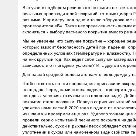
В случае с подбором резинового покрытия не все так
реальных производителей покрытий, готовых цифр в ГО
разными. К примеру, под одно и то же оборудование 
производителя «Б». Такая неопределенность вызывает 
склоняться к выбору песчаного покрытия вместо резин
Мы не уверены, что сыпучее покрытие – хорошее реш
которых зависит безопасность детей при падении, оп
определенных условиях (температуре и влажности). Н
на них круглый год. Как ведет себя сыпучий материал
зависимости от погодных условий? И, с другой сторо
Для нашей средней полосы это важно, ведь дожди у на
Чтобы ответить на эти вопросы, мы пригласили аккре
площадок. Перед нами стояла задача – проверить два
погодных условиях (в сухом и во влажном виде). Дейс
покрытие стало влажным. Первую серию испытаний м
уложено нами весной 2020 года в одном из московски
из шланга и проверили еще раз. Ударопоглощающие св
провели серию испытаний песчаного покрытия на дейс
действительно, сухой и рыхлый песок обладает отли
уплотнении в сухом или намоченном виде свойства та 