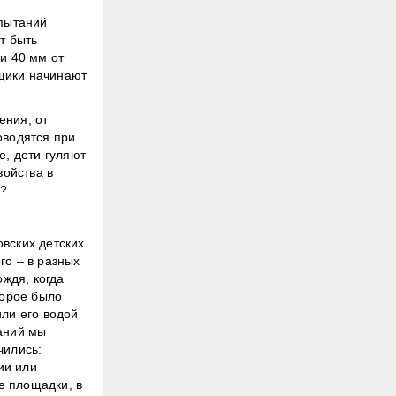
спытаний
т быть
и 40 мм от
вщики начинают
ения, от
оводятся при
е, дети гуляют
войства в
ы?
вских детских
го – в разных
ждя, когда
торое было
ли его водой
таний мы
чились:
ии или
е площадки, в