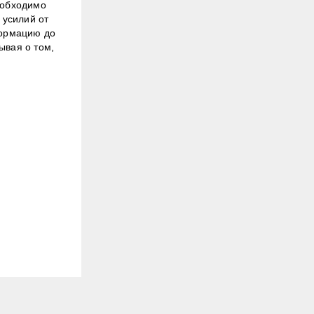
еобходимо
 усилий от
формацию до
ывая о том,