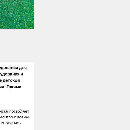
рудования для
удования и
е детской
и. Такими
орая позволяет
ямо про писаны
но открыть