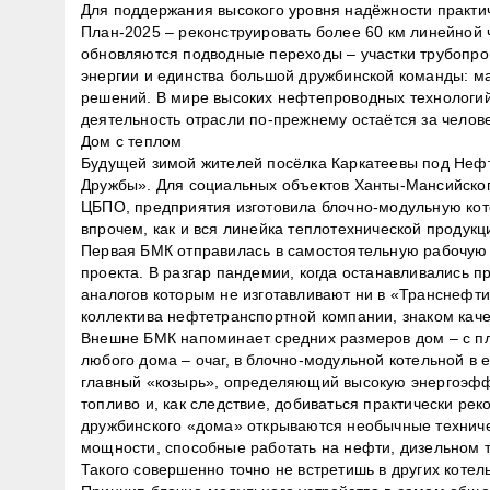
Для поддержания высокого уровня надёжности практи
План-2025 – реконструировать более 60 км линейной 
обновляются подводные переходы – участки трубопро
энергии и единства большой дружбинской команды: ма
решений. В мире высоких нефтепроводных технологий
деятельность отрасли по-прежнему остаётся за челов
Дом с теплом
Будущей зимой жителей посёлка Каркатеевы под Нефт
Дружбы». Для социальных объектов Ханты-Мансийского
ЦБПО, предприятия изготовила блочно-модульную ко
впрочем, как и вся линейка теплотехнической продук
Первая БМК отправилась в самостоятельную рабочую ж
проекта. В разгар пандемии, когда останавливались п
аналогов которым не изготавливают ни в «Транснефти
коллектива нефтетранспортной компании, знаком каче
Внешне БМК напоминает средних размеров дом – с пл
любого дома – очаг, в блочно-модульной котельной в
главный «козырь», определяющий высокую энергоэффе
топливо и, как следствие, добиваться практически р
дружбинского «дома» открываются необычные технич
мощности, способные работать на нефти, дизельном т
Такого совершенно точно не встретишь в других коте