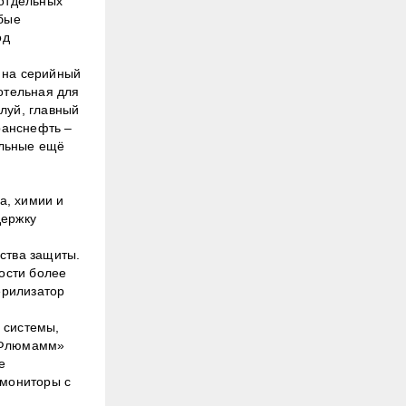
 отдельных
юбые
од
 на серийный
отельная для
луй, главный
ранснефть –
ельные ещё
а, химии и
держку
ства защиты.
ности более
ерилизатор
 системы,
 «Флюмамм»
е
 мониторы с