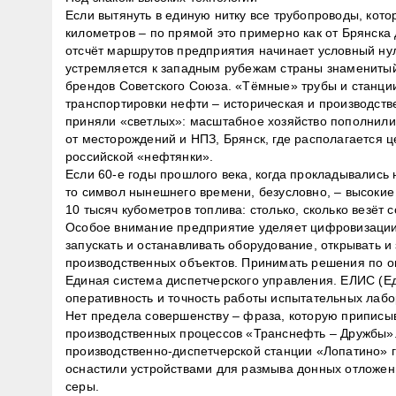
Если вытянуть в единую нитку все трубопроводы, кото
километров – по прямой это примерно как от Брянска 
отсчёт маршрутов предприятия начинает условный ну
устремляется к западным рубежам страны знаменитый 
брендов Советского Союза. «Тёмные» трубы и станци
транспортировки нефти – историческая и производств
приняли «светлых»: масштабное хозяйство пополнили 
от месторождений и НПЗ, Брянск, где располагается 
российской «нефтянки».
Если 60-е годы прошлого века, когда прокладывалис
то символ нынешнего времени, безусловно, – высокие
10 тысяч кубометров топлива: столько, сколько везёт 
Особое внимание предприятие уделяет цифровизации
запускать и останавливать оборудование, открывать и
производственных объектов. Принимать решения по 
Единая система диспетчерского управления. ЕЛИС (
оперативность и точность работы испытательных лабо
Нет предела совершенству – фраза, которую приписы
производственных процессов «Транснефть – Дружбы».
производственно-диспетчерской станции «Лопатино» г
оснастили устройствами для размыва донных отложе
серы.