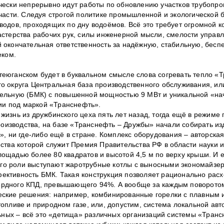
чески непрерывно идут работы по обновлению участков трубопро
части. Следуя строгой политике промышленной и экологической 
водов, проходящих по дну водоёмов. Всё это требует огромной 
стерства рабочих рук, силы инженерной мысли, смелости управ
 окончательная ответственность за надёжную, стабильную, бес
еком.
еюганском будет в буквальном смысле слова согревать тепло «
 округа Центральная база производственного обслуживания, ил
тельную (БМК) с повышенной мощностью 9 МВт и уникальной «на
ции под маркой «Транснефть».
изнь из дружбинского цеха пять лет назад, тогда ещё в режиме 
роизводства, на базе «Транснефть – Дружбы» начали собирать из
», ни где-либо ещё в стране. Комплекс оборудования – авторская
ства которой служит Премия Правительства РФ в области науки и
ощадью более 80 квадратов и высотой 4,5 м по верху крыши. И 
 его роли выступают жаротрубные котлы с выносными экономайзе
ктивность БМК. Такая конструкция позволяет рационально расх
екордного КПД, превышающего 94%. А вообще за каждым поворото
еские решения: например, комбинированные горелки с плавным
опливе и природном газе, или, допустим, система локальной авт
льных – всё это «детища» различных организаций системы «Транс