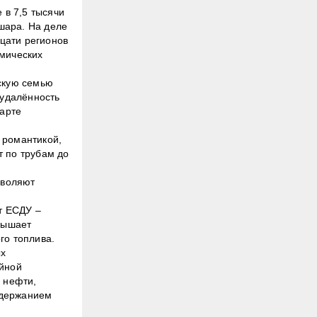
 в 7,5 тысячи
 шара. На деле
цати регионов
омических
нскую семью
 удалённость
карте
 романтикой,
т по трубам до
зволяют
т ЕСДУ –
вышает
го топлива.
ых
ейной
 нефти,
одержанием