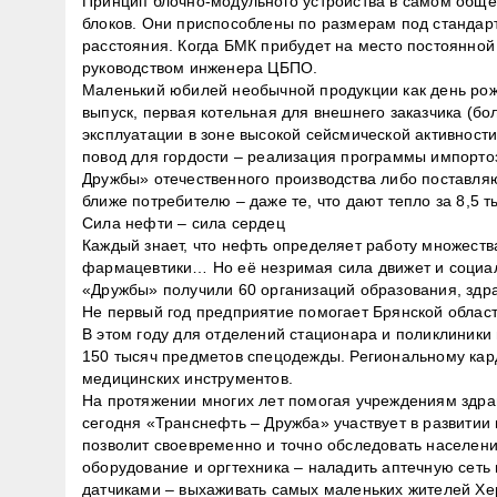
Принцип блочно-модульного устройства в самом общем
блоков. Они приспособлены по размерам под стандарт
расстояния. Когда БМК прибудет на место постоянной 
руководством инженера ЦБПО.
Маленький юбилей необычной продукции как день рож
выпуск, первая котельная для внешнего заказчика (б
эксплуатации в зоне высокой сейсмической активност
повод для гордости – реализация программы импорт
Дружбы» отечественного производства либо поставляют
ближе потребителю – даже те, что дают тепло за 8,5 т
Сила нефти – сила сердец
Каждый знает, что нефть определяет работу множества
фармацевтики… Но её незримая сила движет и социал
«Дружбы» получили 60 организаций образования, здр
Не первый год предприятие помогает Брянской област
В этом году для отделений стационара и поликлиники
150 тысяч предметов спецодежды. Региональному ка
медицинских инструментов.
На протяжении многих лет помогая учреждениям здра
сегодня «Транснефть – Дружба» участвует в развит
позволит своевременно и точно обследовать населен
оборудование и оргтехника – наладить аптечную сеть
датчиками – выхаживать самых маленьких жителей Хе