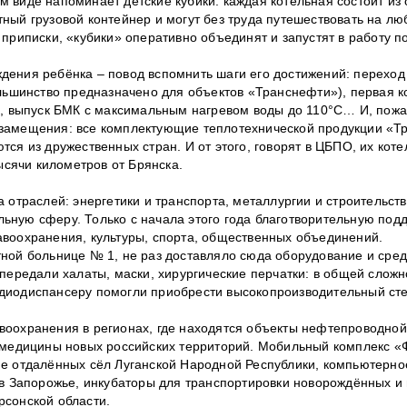
 виде напоминает детские кубики: каждая котельная состоит из
ный грузовой контейнер и могут без труда путешествовать на л
приписки, «кубики» оперативно объединят и запустят в работу п
дения ребёнка – повод вспомнить шаги его достижений: переход
ольшинство предназначено для объектов «Транснефти»), первая к
и, выпуск БМК с максимальным нагревом воды до 110°С… И, пожа
озамещения: все комплектующие теплотехнической продукции «Т
ся из дружественных стран. И от этого, говорят в ЦБПО, их кот
ысячи километров от Брянска.
 отраслей: энергетики и транспорта, металлургии и строительств
ьную сферу. Только с начала этого года благотворительную под
авоохранения, культуры, спорта, общественных объединений.
ной больнице № 1, не раз доставляло сюда оборудование и сред
 передали халаты, маски, хирургические перчатки: в общей слож
рдиодиспансеру помогли приобрести высокопроизводительный ст
воохранения в регионах, где находятся объекты нефтепроводной
ии медицины новых российских территорий. Мобильный комплекс
ие отдалённых сёл Луганской Народной Республики, компьютерно
 в Запорожье, инкубаторы для транспортировки новорождённых и
рсонской области.