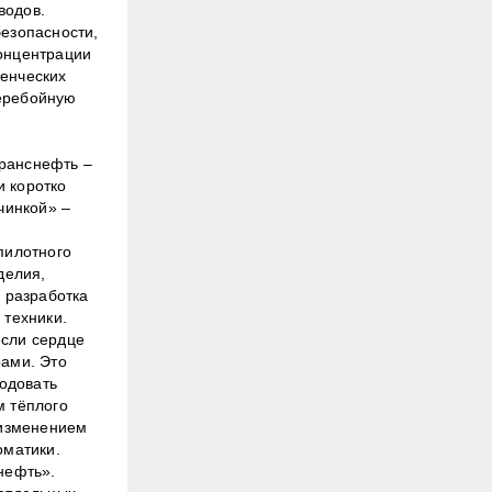
водов.
безопасности,
концентрации
ленческих
перебойную
Транснефть –
и коротко
чинкой» –
пилотного
делия,
 разработка
 техники.
если сердце
рами. Это
одовать
м тёплого
 изменением
оматики.
нефть».