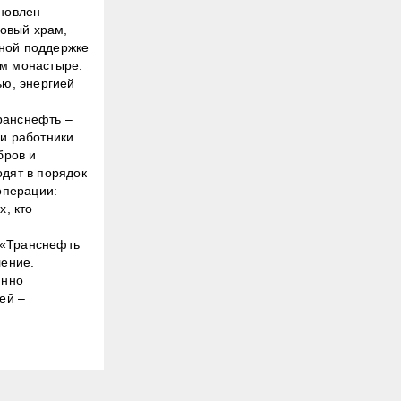
ановлен
овый храм,
ьной поддержке
ом монастыре.
ю, энергией
ранснефть –
 и работники
бров и
одят в порядок
операции:
, кто
 «Транснефть
ение.
янно
ей –