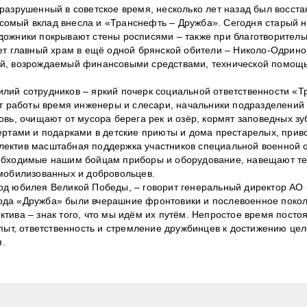
разрушенный в советское время, несколько лет назад был восст
омый вклад внесла и «Транснефть – Дружба». Сегодня старый н
дожники покрывают стены росписями – также при благотворител
ает главный храм в ещё одной брянской обители – Николо-Одрин
ий, возрождаемый финансовыми средствами, технической помощь
лий сотрудников – яркий почерк социальной ответственности «Т
от работы время инженеры и слесари, начальники подразделений
вь, очищают от мусора берега рек и озёр, кормят заповедных зу
ертами и подарками в детские приюты и дома престарелых, прив
лектив масштабная поддержка участников специальной военной 
обходимые нашим бойцам приборы и оборудование, навещают тех
 мобилизованных и добровольцев.
од юбилея Великой Победы, – говорит генеральный директор АО
ода «Дружба» были вчерашние фронтовики и послевоенное покол
тива – знак того, что мы идём их путём. Непростое время посто
пыт, ответственность и стремление дружбинцев к достижению цел
я.