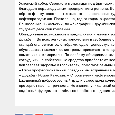
Успенский собор Свенского монастыря под Брянском, 
благодаря неравнодушным предприятиям региона. Вес
обретя форму, наполняется жизнью: православные ху
нефтепроводчиков. Постепенно, год за годом выраст
По названию Никольский, по «биографии» дружбинск
трудовых десантов компании.
Объединение возможностей предприятия и личных уси
Дружбы». Во всех регионах присутствия в свободное 
станций становятся волонтёрами: сдают донорскую кро
обустраивают экологические тропы, приезжают с конц
памятники и мемориалы. По-особому объединила кол
сотрудники на собственные средства приобретают не
поправляет здоровье в госпиталях, помогают семьям
– Свой профессиональный праздник мы встречаем в г
– Дружба» Роман Камозин. – Строителями нефтепров
Ежедневный добросовестный труд и самоотдача коллек
проверяет нас на прочность. Но знания, уникальный о
надёжный фундамент стабильной работы предприяти