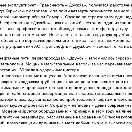
рые эксплуатирует «Транснефть – Дружба», получится расстояние
до Курильских островов. Или почти четверть окружности земного
левой километр вблизи Самары. Отсюда по территориям одиннад
нефтепровод «Дружба» – как сказали бы сегодня, один из экон
и – так в профессиональном обиходе называют инфраструктуру
енная основа компании. Несколько лет назад в дружную дружби
объекты по перекачке дизельного топлива. Так что, несмотря на
центр управления АО «Транснефть – Дружба», – важная точка на 
ь нефтяные пути, первопроходцам «Дружбы» запомнились суровой
 технологии. Мощные магистральные насосы за час перекачиваю
состав из 160 железнодорожных цистерн.
 производственных процессов. Автоматизированные системы по
 закрывать задвижки труб на расстоянии десятков километров от
оптимальным процессам транспортировки углеводородов помогае
Единая лабораторная информационная система) максимально по
раторий, исследующих качество проб товарной нефти и дизельно
вают мудрецу древности Сократу, – неписаный девиз современн
 Модернизируется оборудование: к примеру, в этом году на лин
игантские резервуары, рассчитанные на хранение 50 тысяч кубов
ний, позволяющими принимать с мест добычи сырьё с высоким с