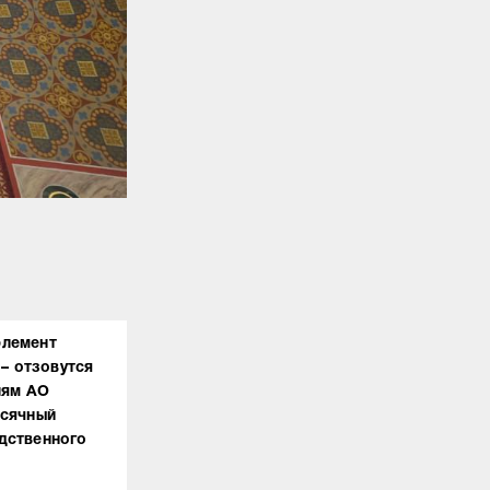
элемент
 – отзовутся
лям АО
ысячный
дственного