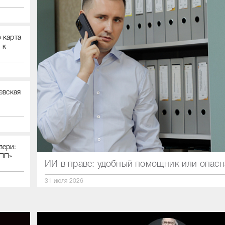
 карта
 к
евская
вери:
 ПП»
ИИ в праве: удобный помощник или опас
31 июля 2026