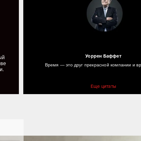
Уоррен Баффет
ый
ове
Время — это друг прекрасной компании и вр
и.
Еще цитаты